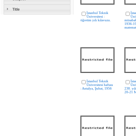
Title
İstanbul Teknik
İst
Üniversitesi :
Üniv
öğretim yılı kılavuzu.
müsabak
1936-19
matemat
İstanbul Teknik
İst
Üniversitesi haftası
Üniv
: Antalya, Şubat, 1956
238. yıl
20-21 M