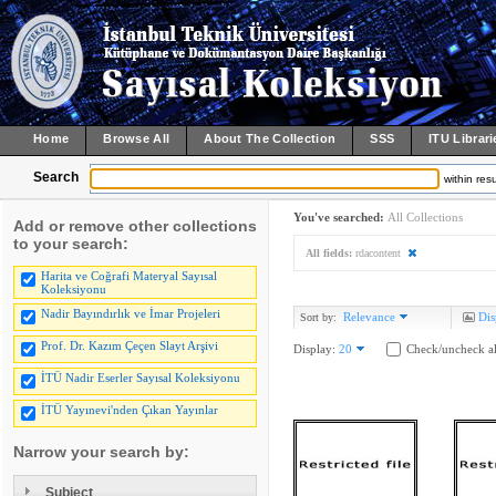
Home
Browse All
About The Collection
SSS
ITU Librari
Search
within resu
You've searched:
All Collections
Add or remove other collections
to your search:
All fields:
rdacontent
Harita ve Coğrafi Materyal Sayısal
Koleksiyonu
Nadir Bayındırlık ve İmar Projeleri
Relevance
Dis
Sort by:
Prof. Dr. Kazım Çeçen Slayt Arşivi
Display:
20
Check/uncheck al
İTÜ Nadir Eserler Sayısal Koleksiyonu
İTÜ Yayınevi'nden Çıkan Yayınlar
Narrow your search by:
Subject