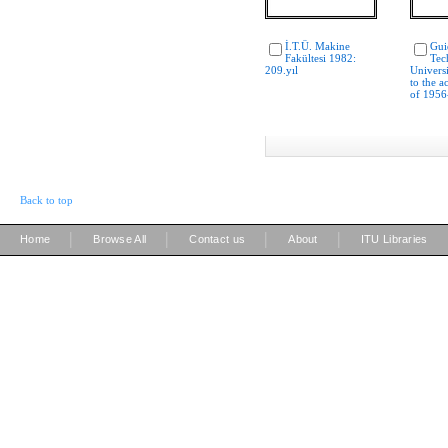
İ.T.Ü. Makine
Gui
Fakültesi 1982:
Tec
209.yıl
Universi
to the a
of 1956
Back to top
|
|
|
|
Home
Browse All
Contact us
About
ITU Libraries