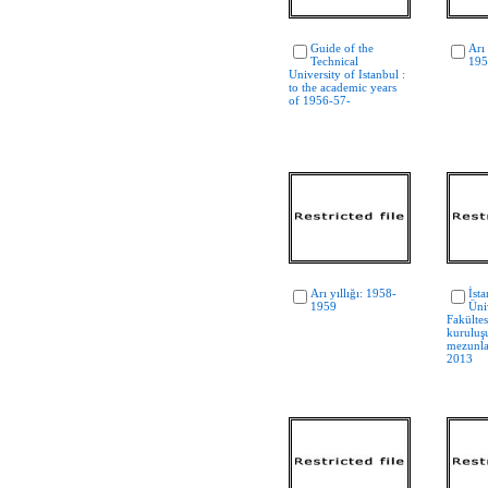
Guide of the
Arı 
Technical
195
University of Istanbul :
to the academic years
of 1956-57-
Arı yıllığı: 1958-
İst
1959
Üni
Fakültes
kuruluş
mezunla
2013