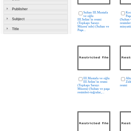
Publisher
Sultan III.Mustafa
Koc
ve oğlu
Paş
Subject
III.Selim’in resmi
(Sultan 
(Topkapı Sarayı
resimler
Müzesi’nde) (Sultan ve
minyatü
Title
Paşa...
III.Mustafa ve oğlu
Alt
III.Selim’in resmi
Züh
(Topkapı Sarayı
resmi
Müzesi) (Sultan ve paşa
resimleri-tuğralar,...