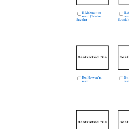
II.Mahmut’un
II.
resmi (Taksim
res
Suyolu)
Suyolu)
İbn Hayyan’ın
İbn
resmi
res