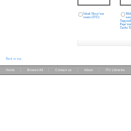
İshak Hoca’nın
Müh
resmi (İTÜ)
naz
Taşçıza
Paşa’nı
Tarihi T
Back to top
|
|
|
|
Home
Browse All
Contact us
About
ITU Libraries