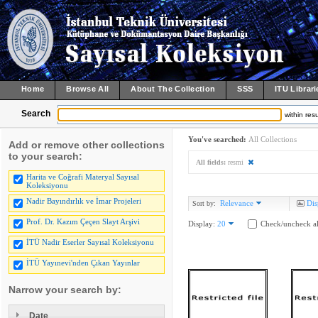
Home
Browse All
About The Collection
SSS
ITU Librari
Search
within resu
You've searched:
All Collections
Add or remove other collections
to your search:
All fields:
resmi
Harita ve Coğrafi Materyal Sayısal
Koleksiyonu
Nadir Bayındırlık ve İmar Projeleri
Relevance
Dis
Sort by:
Prof. Dr. Kazım Çeçen Slayt Arşivi
Display:
20
Check/uncheck al
İTÜ Nadir Eserler Sayısal Koleksiyonu
İTÜ Yayınevi'nden Çıkan Yayınlar
Narrow your search by:
Date