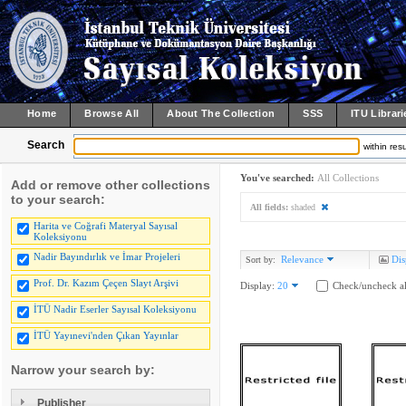
Home
Browse All
About The Collection
SSS
ITU Librari
Search
within resu
You've searched:
All Collections
Add or remove other collections
to your search:
All fields:
shaded
Harita ve Coğrafi Materyal Sayısal
Koleksiyonu
Nadir Bayındırlık ve İmar Projeleri
Relevance
Dis
Sort by:
Prof. Dr. Kazım Çeçen Slayt Arşivi
Display:
20
Check/uncheck al
İTÜ Nadir Eserler Sayısal Koleksiyonu
İTÜ Yayınevi'nden Çıkan Yayınlar
Narrow your search by:
Publisher