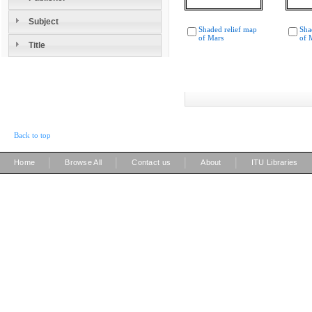
Subject
Shaded relief map
Sha
of Mars
of 
Title
Back to top
|
|
|
|
Home
Browse All
Contact us
About
ITU Libraries