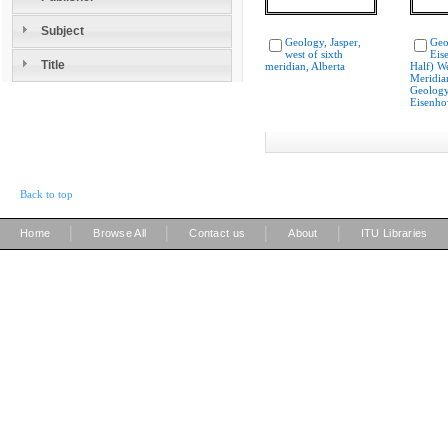
Subject
Geology, Jasper,
Geo
west of sixth
Eis
Title
meridian, Alberta
Half) We
Meridian
Geolog
Eisenho
Back to top
|
|
|
|
Home
Browse All
Contact us
About
ITU Libraries