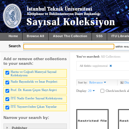
Home
Browse All
About The Collection
SSS
ITU Librari
Search
within resu
You've searched:
All Collections
Add or remove other collections
to your search:
All fields:
supplemental
Harita ve Coğrafi Materyal Sayısal
Koleksiyonu
Nadir Bayındırlık ve İmar Projeleri
Relevance
Dis
Sort by:
Prof. Dr. Kazım Çeçen Slayt Arşivi
Display:
20
Check/uncheck al
İTÜ Nadir Eserler Sayısal Koleksiyonu
İTÜ Yayınevi'nden Çıkan Yayınlar
Narrow your search by:
Publisher