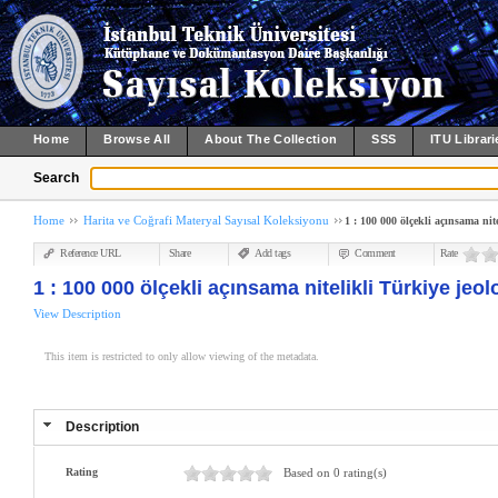
Home
Browse All
About The Collection
SSS
ITU Librari
Search
Home
Harita ve Coğrafi Materyal Sayısal Koleksiyonu
1 : 100 000 ölçekli açınsama nite
Reference URL
Share
Add tags
Comment
Rate
1 : 100 000 ölçekli açınsama nitelikli Türkiye jeolo
View Description
This item is restricted to only allow viewing of the metadata.
Description
Rating
Based on 0 rating(s)