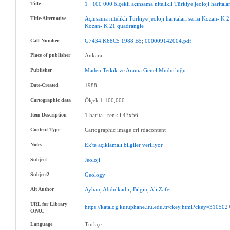
Title
1
:
100
000
ölçekli
açınsama
nitelikli
Türkiye
jeoloji
haritala
Title-Alternative
Açınsama
nitelikli
Türkiye
jeoloji
haritaları
serisi
Kozan-
K
2
Kozan-
K
21
quadrangle
Call Number
G7434.K68C5
1988
B5
;
000009142004.pdf
Place of publisher
Ankara
Publisher
Maden
Tetkik
ve
Arama
Genel
Müdürlüğü
Date-Created
1988
Cartographic data
Ölçek 1:100,000
Item Description
1 harita : renkli 43x56
Content Type
Cartographic image cri rdacontent
Notes
Ek'te
açıklamalı
bilgiler
veriliyor
Subject
Jeoloji
Subject2
Geology
Alt Author
Ayhan
,
Abdülkadir
;
Bilgin
,
Ali
Zafer
URL for Library
https://katalog.kutuphane.itu.edu.tr/ckey.html?ckey=310502
OPAC
Language
Türkçe