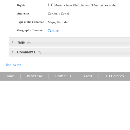
Rights
İTÜ Mustafa Inan Kütüphanesi. Tüm hakları saklıdır.
Audience
General / Genel
Type of the Collection
Maps; Haritalar
Geographic Location
Türkiye
Tags
(0)
Comments
(0)
Back to top
|
|
|
|
Home
Browse All
Contact us
About
ITU Libraries