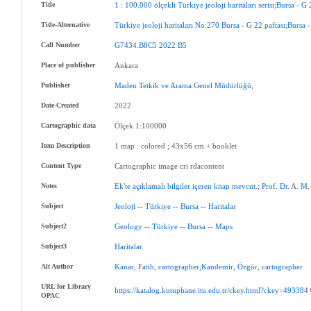
Title
1
:
100.000
ölçekli
Türkiye
jeoloji
haritaları
serisi;Bursa
-
G
Title-Alternative
Türkiye
jeoloji
haritaları
No:270
Bursa
-
G
22
paftası;Bursa
-
Call Number
G7434.B8C5
2022
B5
Place of publisher
Ankara
Publisher
Maden
Tetkik
ve
Arama
Genel
Müdürlüğü
,
Date-Created
2022
Cartographic data
Ölçek 1:100000
Item Description
1 map : colored ; 43x56 cm.+ booklet
Content Type
Cartographic image cri rdacontent
Notes
Ek'te
açıklamalı
bilgiler
içeren
kitap
mevcut.
;
Prof
.
Dr
. A.
M
Subject
Jeoloji
--
Türkiye
--
Bursa
--
Haritalar
Subject2
Geology
--
Türkiye
--
Bursa
--
Maps
Subject3
Haritalar
Alt Author
Kanar
,
Fatih
,
cartographer;Kandemir
,
Özgür
,
cartographer
URL for Library
https://katalog.kutuphane.itu.edu.tr/ckey.html?ckey=493384
OPAC