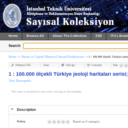
Home
Browse All
About The Collection
SSS
ITU Librari
Search
Home
Harita ve Coğrafi Materyal Sayısal Koleksiyonu
1 : 100.000 ölçekli Türkiye jeolo
Reference URL
Share
Add tags
Comment
Rate
1 : 100.000 ölçekli Türkiye jeoloji haritaları seris
View Description
This item is restricted to only allow viewing of the metadata.
Description
Rating
Based on 0 rating(s)