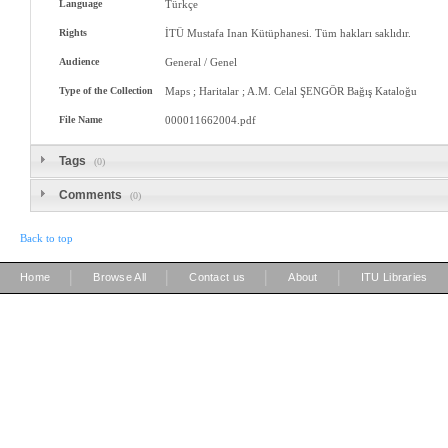
Language
Türkçe
Rights
İTÜ Mustafa Inan Kütüphanesi. Tüm hakları saklıdır.
Audience
General / Genel
Type of the Collection
Maps ; Haritalar ; A.M. Celal ŞENGÖR Bağış Kataloğu
File Name
000011662004.pdf
Tags
(0)
Comments
(0)
Back to top
|
|
|
|
Home
Browse All
Contact us
About
ITU Libraries