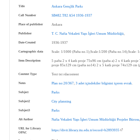
Title
Ankara
Gençlik
Parkı
Call Number
SB482.T82
A54
1936-1937
Place of publisher
Ankara
Publisher
T
.
C
.
Nafia
Vekaleti
Yapı
İşleri
Umum
Müdürlüğü
,
Date-Created
1936-1937
Cartographic data
Scale: 1/1000 (Pafta no.1);Scale:1/200 (Pafta no.14);Scale: 
Item Description
5 pafta 2 x 4 katlı proje 75x96 cm (pafta a) 2 x 4 katlı proj
proje 85x129 cm (pafta no14) 2 x 5 katlı proje 74x129 cm (
Content Type
Text txt rdacontent
Notes
Plan
no:20/367
;
3
adet
içindekiler
bilgisini
içeren
evrak
.
Subject
Parks
Subject2
City
planning
Subject3
Parks
Alt Author
Nafia
Vekaleti
Yapı
İşleri
Umum
Müdürlüğü
Projeler
Bürosu
URL for Library
https://divit.library.itu.edu.tr/record=b2893935
OPAC