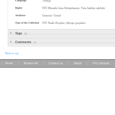
Language
Türkçe
Rights
İTÜ Mustafa Inan Kütüphanesi. Tüm hakları saklıdır.
Audience
General / Genel
Type of the Collection
İTÜ Nadir Projeler; Altyapı projeleri
Tags
(0)
Comments
(0)
Back to top
|
|
|
|
Home
Browse All
Contact us
About
ITU Libraries