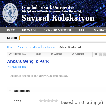
Home
Browse All
About The Collection
SSS
ITU Librari
Search
Home
Nadir Bayındırlık ve İmar Projeleri
Ankara Gençlik Parkı
Reference URL
Share
Add tags
Comment
Rate
Ankara Gençlik Parkı
View Description
This item is restricted to only allow viewing of the metadata.
Description
Rating
Based on 0 rating(s)