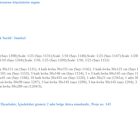
etonarme
köprüsünün
inşaatı
&
Saxild
/
Istanbul
 (Sayı 1398);Scale: 1/25 (Sayı 1131);Scale: 1/10 (Sayı 1146);Scale: 1/25 (Sayı 1147);Scale: 1/20
 1/10 (Sayı 1204);Scale: 1/50, 1/25 (Sayı 1209);Scale: 1/50, 1/25 (Sayı 1152)
ha 30x111 cm (Sayı 1131), 4 katlı levha 30x155 cm (Sayı 1142), 3 katlı levha 30x125 cm (Sayı 
x101 cm (Sayı 1153), 3 katlı levha 30x146 cm (Sayı 1154), 1 x 3 katlı levha 60x145 cm (Sayı 11
30x41 cm (Sayı 1166), 10 katlı levha 30x433 cm (Sayı 1220), 1 adet 30x21 cm (1341a), 1 adet 3
kat levha 30x99 (sayı 1207), 3 kat levha 30x145 (sayı 1209), 3 kat levha 30x145 (sayı 1204), 3
at levha 30x289 cm (1204/3),
Diyarbekir
;
İçindekileri
gösterir
2
adet
belge
ihtiva
etmektedir.
;
Proje
no
:
143