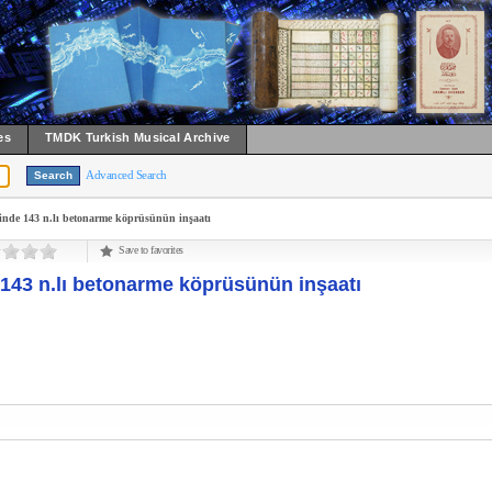
es
TMDK Turkish Musical Archive
Advanced Search
sinde 143 n.lı betonarme köprüsünün inşaatı
Save to favorites
e 143 n.lı betonarme köprüsünün inşaatı