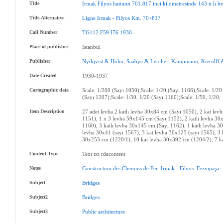
Title
Irmak
Filyos
hattının
701.817
inci
kilometresinde
143
n.lı
b
Title-Alternative
Ligne
Irmak
-
Filyos
Km
.
70+817
Call Number
TG112.F59
I76
1930-
Place of publisher
İstanbul
Publisher
Nydqvist
&
Holm
,
Saabye
&
Lerche
-
Kampmann
,
Kierulff
Date-Created
1930-1937
Cartographic data
Scale: 1/200 (Sayı 1050);Scale: 1/20 (Sayı 1166);Scale: 1/20
(Sayı 1207);Scale: 1/50, 1/20 (Sayı 1160);Scale: 1/50, 1/20,
Item Description
27 adet levha 2 katlı levha 30x84 cm (Sayı 1050), 2 kat lev
1151), 1 x 3 levha 59x145 cm (Sayı 1152), 2 katlı levha 30
1160), 3 katlı levha 30x145 cm (Sayı 1162), 1 katlı levha 
levha 30x41 (sayı 1567), 3 kat levha 30x125 (sayı 1565), 3 
30x253 cm (1220/1), 10 kat levha 30x392 cm (1204/2), 7 k
Content Type
Text txt rdacontent
Notes
Construction
des
Chemins
de
Fer
:
Irmak
-
Filyos
.
Fezvipaşa
-
Subject
Bridges
Subject2
Bridges
Subject3
Public
architecture