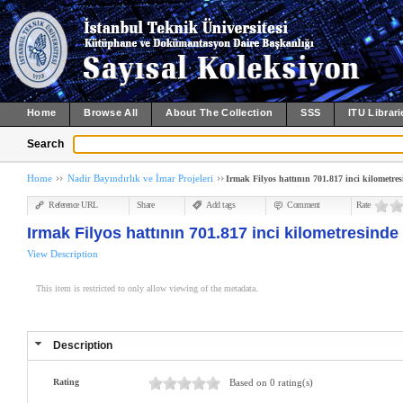
Home
Browse All
About The Collection
SSS
ITU Librari
Search
Home
Nadir Bayındırlık ve İmar Projeleri
Irmak Filyos hattının 701.817 inci kilometre
Reference URL
Share
Add tags
Comment
Rate
Irmak Filyos hattının 701.817 inci kilometresind
View Description
This item is restricted to only allow viewing of the metadata.
Description
Rating
Based on 0 rating(s)