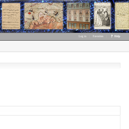
Log in
|
Favorites
|
Help