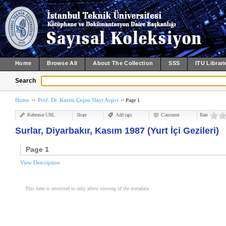
Home
Browse All
About The Collection
SSS
ITU Librari
Search
Home
Prof. Dr. Kazım Çeçen Slayt Arşivi
Page 1
Reference URL
Share
Add tags
Comment
Rate
Surlar, Diyarbakır, Kasım 1987 (Yurt İçi Gezileri)
Page 1
View Description
This item is restricted to only allow viewing of the metadata.