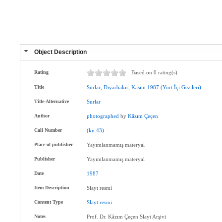
Object Description
Rating
Based on 0 rating(s)
Title
Surlar
,
Diyarbakır
,
Kasım
1987
(Yurt
İçi
Gezileri)
Title-Alternative
Surlar
Author
photographed
by
Kâzım
Çeçen
Call Number
(kn.43)
Place of publisher
Yayımlanmamış materyal
Publisher
Yayımlanmamış materyal
Date
1987
Item Description
Slayt resmi
Content Type
Slayt
resmi
Notes
Prof. Dr. Kâzım Çeçen Slayt Arşivi