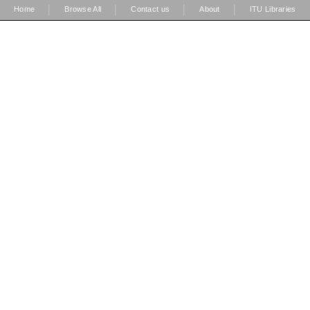
|
|
|
|
Home
Browse All
Contact us
About
ITU Libraries