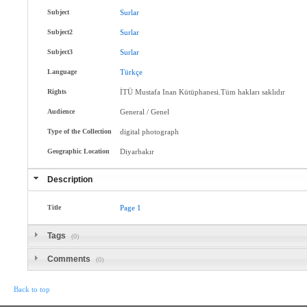
Subject
Surlar
Subject2
Surlar
Subject3
Surlar
Language
Türkçe
Rights
İTÜ Mustafa Inan Kütüphanesi.Tüm hakları saklıdır
Audience
General / Genel
Type of the Collection
digital photograph
Geographic Location
Diyarbakır
Description
Title
Page
1
Tags
(0)
Comments
(0)
Back to top