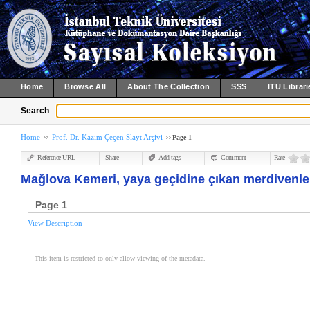
Home
Browse All
About The Collection
SSS
ITU Librari
Search
Home
Prof. Dr. Kazım Çeçen Slayt Arşivi
Page 1
Reference URL
Share
Add tags
Comment
Rate
Mağlova Kemeri, yaya geçidine çıkan merdivenle
Page 1
View Description
This item is restricted to only allow viewing of the metadata.