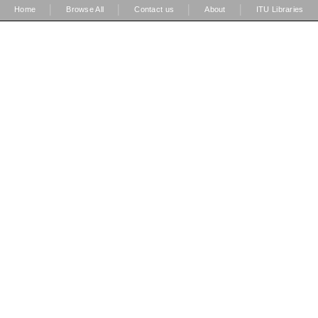
|
|
|
|
Home
Browse All
Contact us
About
ITU Libraries