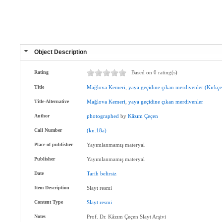
Object Description
Rating
Based on 0 rating(s)
Title
Mağlova
Kemeri
,
yaya
geçidine
çıkan
merdivenler
(Kırkç
Title-Alternative
Mağlova
Kemeri
,
yaya
geçidine
çıkan
merdivenler
Author
photographed
by
Kâzım
Çeçen
Call Number
(kn.18a)
Place of publisher
Yayımlanmamış materyal
Publisher
Yayımlanmamış materyal
Date
Tarih
belirsiz
Item Description
Slayt resmi
Content Type
Slayt
resmi
Notes
Prof. Dr. Kâzım Çeçen Slayt Arşivi