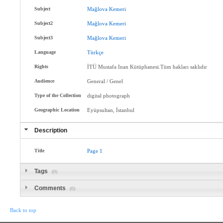
Subject
Mağlova
Kemeri
Subject2
Mağlova
Kemeri
Subject3
Mağlova
Kemeri
Language
Türkçe
Rights
İTÜ Mustafa Inan Kütüphanesi.Tüm hakları saklıdır
Audience
General / Genel
Type of the Collection
digital photograph
Geographic Location
Eyüpsultan, İstanbul
Description
Title
Page
1
Tags
(0)
Comments
(0)
Back to top