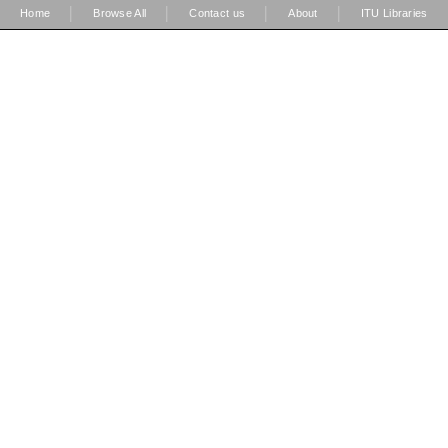
|
|
|
|
Home
Browse All
Contact us
About
ITU Libraries