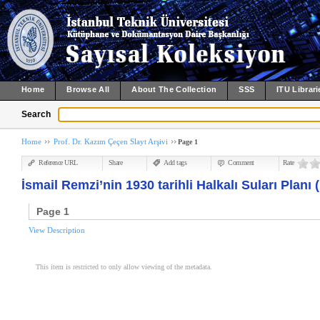
Home
Browse All
About The Collection
SSS
ITU Librari
Search
Home
Prof. Dr. Kazım Çeçen Slayt Arşivi
Page 1
Reference URL
Share
Add tags
Comment
Rate
İsmail Remzi’nin 1930 tarihli Halkalı Suları Planı (
Page 1
View Description
This item is restricted to only allow viewing of the metadata.