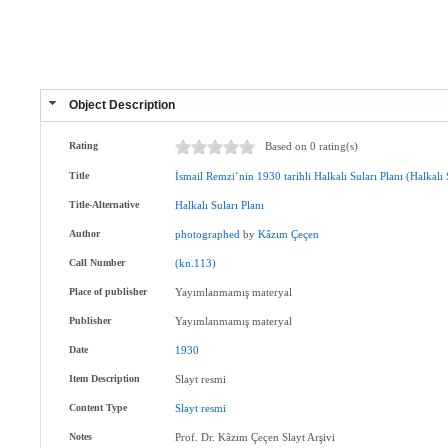
Object Description
Rating
Based on 0 rating(s)
Title
İsmail
Remzi’nin
1930
tarihli
Halkalı
Suları
Planı
(Halkalı
Title-Alternative
Halkalı
Suları
Planı
Author
photographed
by
Kâzım
Çeçen
Call Number
(kn.113)
Place of publisher
Yayımlanmamış materyal
Publisher
Yayımlanmamış materyal
Date
1930
Item Description
Slayt resmi
Content Type
Slayt
resmi
Notes
Prof. Dr. Kâzım Çeçen Slayt Arşivi