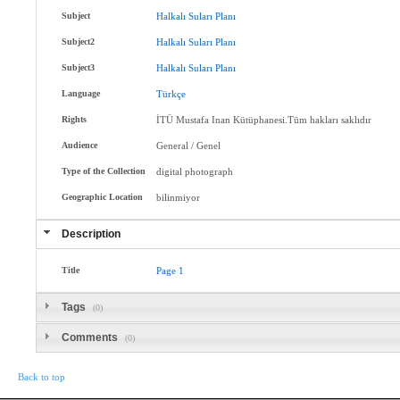
Subject
Halkalı
Suları
Planı
Subject2
Halkalı
Suları
Planı
Subject3
Halkalı
Suları
Planı
Language
Türkçe
Rights
İTÜ Mustafa Inan Kütüphanesi.Tüm hakları saklıdır
Audience
General / Genel
Type of the Collection
digital photograph
Geographic Location
bilinmiyor
Description
Title
Page
1
Tags
(0)
Comments
(0)
Back to top