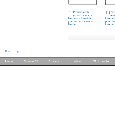
Projekt mostu
Pro
przez Niemen w
prz
Grodnie = Projet du
Grodnie
pont sur le Niemen à
pont su
Grodno
Grodno
Back to top
|
|
|
|
Home
Browse All
Contact us
About
ITU Libraries