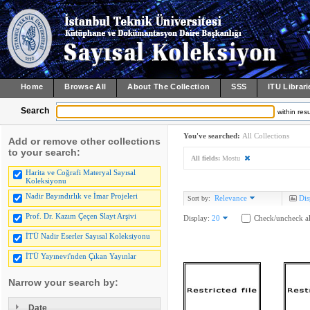
Home
Browse All
About The Collection
SSS
ITU Librari
Search
within resu
You've searched:
All Collections
Add or remove other collections
to your search:
All fields:
Mostu
Harita ve Coğrafi Materyal Sayısal
Koleksiyonu
Nadir Bayındırlık ve İmar Projeleri
Relevance
Dis
Sort by:
Prof. Dr. Kazım Çeçen Slayt Arşivi
Display:
20
Check/uncheck al
İTÜ Nadir Eserler Sayısal Koleksiyonu
İTÜ Yayınevi'nden Çıkan Yayınlar
Narrow your search by:
Date