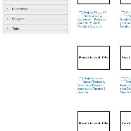
Publisher
Projekt Mostu IV
Pro
Przez Wisłę w
prz
Subject
Krakowie = Projet du
Grodnie
pont Nr.IV sur la
pont su
Vistule à Cracovie
Grodno
Title
Projekt mostu
Pro
przez Niemen w
Prz
Grodnie = Projet du
Krakowi
pont sur le Niemen à
pont Nr.
Grodno
Vistule 