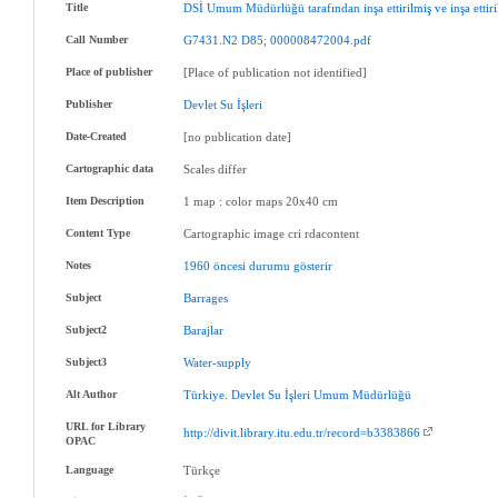
Title
DSİ
Umum
Müdürlüğü
tarafından
inşa
ettirilmiş
ve
inşa
ettir
Call Number
G7431.N2
D85
;
000008472004.pdf
Place of publisher
[Place of publication not identified]
Publisher
Devlet
Su
İşleri
Date-Created
[no publication date]
Cartographic data
Scales differ
Item Description
1 map : color maps 20x40 cm
Content Type
Cartographic image cri rdacontent
Notes
1960
öncesi
durumu
gösterir
Subject
Barrages
Subject2
Barajlar
Subject3
Water-supply
Alt Author
Türkiye
.
Devlet
Su
İşleri
Umum
Müdürlüğü
URL for Library
http://divit.library.itu.edu.tr/record=b3383866
OPAC
Language
Türkçe