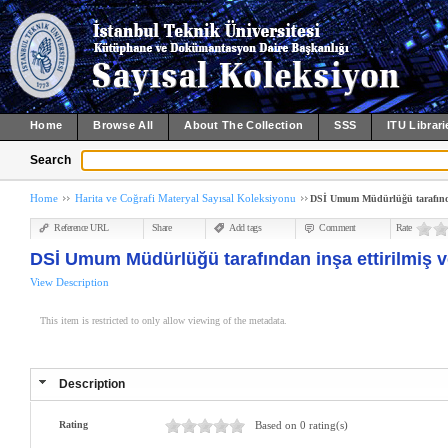
Home
Browse All
About The Collection
SSS
ITU Librari
Search
Home
Harita ve Coğrafi Materyal Sayısal Koleksiyonu
DSİ Umum Müdürlüğü tarafından i
Reference URL
Share
Add tags
Comment
Rate
DSİ Umum Müdürlüğü tarafından inşa ettirilmiş ve 
View Description
This item is restricted to only allow viewing of the metadata.
Description
Rating
Based on 0 rating(s)