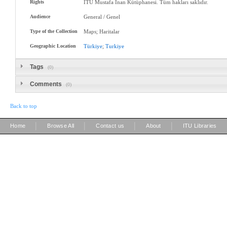
Rights
İTÜ Mustafa Inan Kütüphanesi. Tüm hakları saklıdır.
Audience
General / Genel
Type of the Collection
Maps; Haritalar
Geographic Location
Türkiye
;
Turkiye
Tags
(0)
Comments
(0)
Back to top
|
|
|
|
Home
Browse All
Contact us
About
ITU Libraries