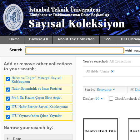
Home
Browse All
About The Collection
SSS
ITU Librari
Search
within resu
You've searched:
All Collections
Add or remove other collections
to your search:
All fields:
Umum
Harita ve Coğrafi Materyal Sayısal
Koleksiyonu
Nadir Bayındırlık ve İmar Projeleri
Relevance
Dis
Sort by:
Prof. Dr. Kazım Çeçen Slayt Arşivi
Display:
20
Check/uncheck al
İTÜ Nadir Eserler Sayısal Koleksiyonu
İTÜ Yayınevi'nden Çıkan Yayınlar
Narrow your search by:
Date