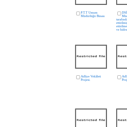
P.T.T Umum
DS
Müdürlüğü Binası
Müd
tarafınd
ettirilmi
ettirilm
ve hidro
Adliye Vekâleti
Adl
Projesi.
Proj