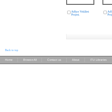
Adliye Vekâleti
Adl
Projesi.
Proj
Back to top
|
|
|
|
Home
Browse All
Contact us
About
ITU Libraries