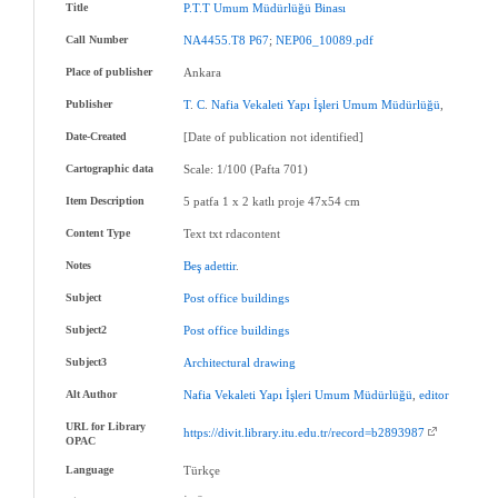
Title
P.T.T
Umum
Müdürlüğü
Binası
Call Number
NA4455.T8
P67
;
NEP06_10089.pdf
Place of publisher
Ankara
Publisher
T
.
C
.
Nafia
Vekaleti
Yapı
İşleri
Umum
Müdürlüğü
,
Date-Created
[Date of publication not identified]
Cartographic data
Scale: 1/100 (Pafta 701)
Item Description
5 patfa 1 x 2 katlı proje 47x54 cm
Content Type
Text txt rdacontent
Notes
Beş
adettir
.
Subject
Post
office
buildings
Subject2
Post
office
buildings
Subject3
Architectural
drawing
Alt Author
Nafia
Vekaleti
Yapı
İşleri
Umum
Müdürlüğü
,
editor
URL for Library
https://divit.library.itu.edu.tr/record=b2893987
OPAC
Language
Türkçe