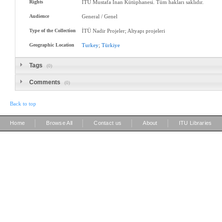
Rights
İTÜ Mustafa Inan Kütüphanesi. Tüm hakları saklıdır.
Audience
General / Genel
Type of the Collection
İTÜ Nadir Projeler; Altyapı projeleri
Geographic Location
Turkey
;
Türkiye
Tags
(0)
Comments
(0)
Back to top
|
|
|
|
Home
Browse All
Contact us
About
ITU Libraries