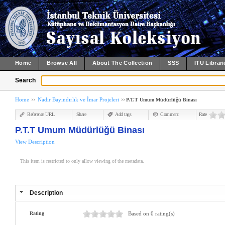
Home
Browse All
About The Collection
SSS
ITU Librari
Search
Home
Nadir Bayındırlık ve İmar Projeleri
P.T.T Umum Müdürlüğü Binası
Reference URL
Share
Add tags
Comment
Rate
P.T.T Umum Müdürlüğü Binası
View Description
This item is restricted to only allow viewing of the metadata.
Description
Rating
Based on 0 rating(s)