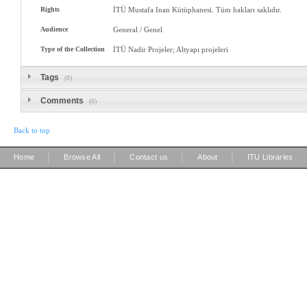
Rights
İTÜ Mustafa Inan Kütüphanesi. Tüm hakları saklıdır.
Audience
General / Genel
Type of the Collection
İTÜ Nadir Projeler; Altyapı projeleri
Tags
(0)
Comments
(0)
Back to top
|
|
|
|
Home
Browse All
Contact us
About
ITU Libraries