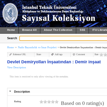
Home
Browse All
About The Collection
SSS
ITU Librari
Search
Home
Nadir Bayındırlık ve İmar Projeleri
Devlet Demiryolları İnşaatından : Demir inşa
Reference URL
Share
Add tags
Comment
Rate
Devlet Demiryolları İnşaatından : Demir inşaat
View Description
This item is restricted to only allow viewing of the metadata.
Description
Rating
Based on 0 rating(s)