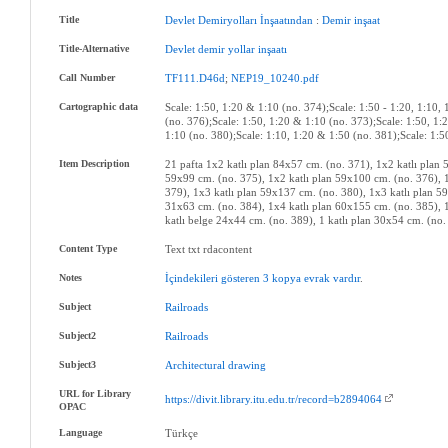
Title
Devlet
Demiryolları
İnşaatından
:
Demir
inşaat
Title-Alternative
Devlet
demir
yollar
inşaatı
Call Number
TF111.D46d
;
NEP19_10240.pdf
Cartographic data
Scale: 1:50, 1:20 & 1:10 (no. 374);Scale: 1:50 - 1:20, 1:10,
(no. 376);Scale: 1:50, 1:20 & 1:10 (no. 373);Scale: 1:50, 1:
1:10 (no. 380);Scale: 1:10, 1:20 & 1:50 (no. 381);Scale: 1:5
Item Description
21 pafta 1x2 katlı plan 84x57 cm. (no. 371), 1x2 katlı plan 
59x99 cm. (no. 375), 1x2 katlı plan 59x100 cm. (no. 376), 1
379), 1x3 katlı plan 59x137 cm. (no. 380), 1x3 katlı plan 5
31x63 cm. (no. 384), 1x4 katlı plan 60x155 cm. (no. 385), 1
katlı belge 24x44 cm. (no. 389), 1 katlı plan 30x54 cm. (no
Content Type
Text txt rdacontent
Notes
İçindekileri
gösteren
3
kopya
evrak
vardır
.
Subject
Railroads
Subject2
Railroads
Subject3
Architectural
drawing
URL for Library
https://divit.library.itu.edu.tr/record=b2894064
OPAC
Language
Türkçe