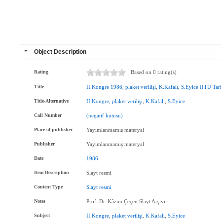
Object Description
Rating
Based on 0 rating(s)
Title
II.Kongre
1986
,
plaket
verilişi
,
K.Kafalı
,
S.Eyice
(İTÜ
Tar
Title-Alternative
II.Kongre
,
plaket
verilişi
,
K.Kafalı
,
S.Eyice
Call Number
(negatif
kutusu)
Place of publisher
Yayımlanmamış materyal
Publisher
Yayımlanmamış materyal
Date
1986
Item Description
Slayt resmi
Content Type
Slayt
resmi
Notes
Prof. Dr. Kâzım Çeçen Slayt Arşivi
Subject
II.Kongre
,
plaket
verilişi
,
K.Kafalı
,
S.Eyice