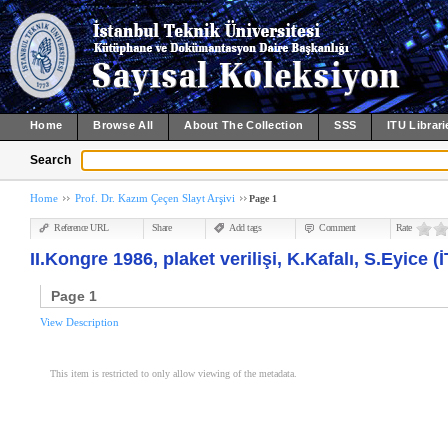
Home
Browse All
About The Collection
SSS
ITU Librari
Search
Home
Prof. Dr. Kazım Çeçen Slayt Arşivi
Page 1
Reference URL
Share
Add tags
Comment
Rate
II.Kongre 1986, plaket verilişi, K.Kafalı, S.Eyice (
Page 1
View Description
This item is restricted to only allow viewing of the metadata.