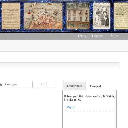
Log in
|
Favorites
|
Help
Save page
1
of 1
Thumbnails
Content
II.Kongre 1986, plaket verilişi, K.Kafalı,
S.Eyice (İTÜ...
Page 1