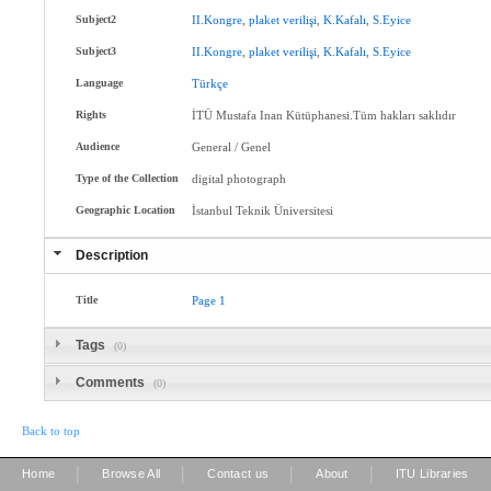
Subject2
II.Kongre
,
plaket
verilişi
,
K.Kafalı
,
S.Eyice
Subject3
II.Kongre
,
plaket
verilişi
,
K.Kafalı
,
S.Eyice
Language
Türkçe
Rights
İTÜ Mustafa Inan Kütüphanesi.Tüm hakları saklıdır
Audience
General / Genel
Type of the Collection
digital photograph
Geographic Location
İstanbul Teknik Üniversitesi
Description
Title
Page
1
Tags
(0)
Comments
(0)
Back to top
|
|
|
|
Home
Browse All
Contact us
About
ITU Libraries