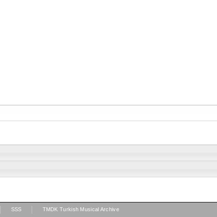
|
|
SSS
TMDK Turkish Musical Archive