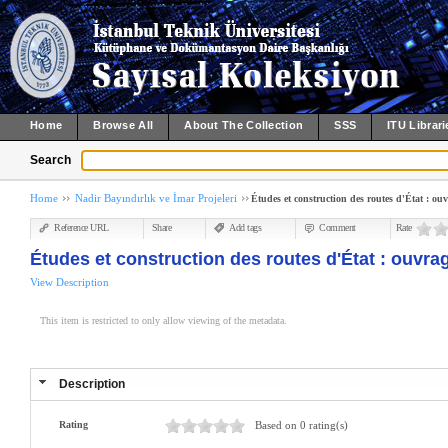
Home
Browse All
About The Collection
SSS
ITU Librari
Search
Home
Nadir Bayındırlık ve İmar Projeleri
Études et construction des routes d'État : ou
Reference URL
Share
Add tags
Comment
Rate
Études et construction des routes d'État : ouvra
View Description
This item is restricted to only allow viewing of the metadata.
Description
Rating
Based on 0 rating(s)