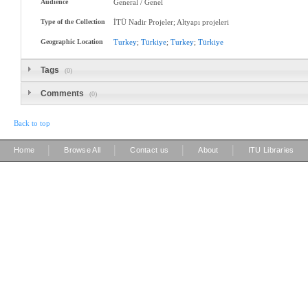
Audience
General / Genel
Type of the Collection
İTÜ Nadir Projeler; Altyapı projeleri
Geographic Location
Turkey
;
Türkiye
;
Turkey
;
Türkiye
Tags
(0)
Comments
(0)
Back to top
|
|
|
|
Home
Browse All
Contact us
About
ITU Libraries