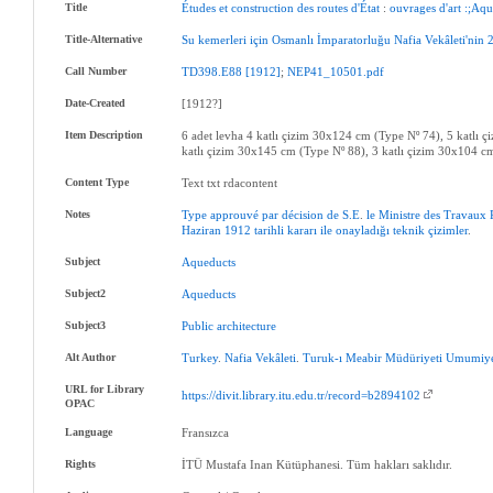
Title
Études
et
construction
des
routes
d'État
:
ouvrages
d'art
:;Aq
Title-Alternative
Su
kemerleri
için
Osmanlı
İmparatorluğu
Nafia
Vekâleti'nin
Call Number
TD398.E88
[1912]
;
NEP41_10501.pdf
Date-Created
[1912?]
Item Description
6 adet levha 4 katlı çizim 30x124 cm (Type Nº 74), 5 katlı 
katlı çizim 30x145 cm (Type Nº 88), 3 katlı çizim 30x104 c
Content Type
Text txt rdacontent
Notes
Type
approuvé
par
décision
de
S.E
.
le
Ministre
des
Travaux
Haziran
1912
tarihli
kararı
ile
onayladığı
teknik
çizimler
.
Subject
Aqueducts
Subject2
Aqueducts
Subject3
Public
architecture
Alt Author
Turkey
.
Nafia
Vekâleti
.
Turuk-ı
Meabir
Müdüriyeti
Umumiye
URL for Library
https://divit.library.itu.edu.tr/record=b2894102
OPAC
Language
Fransızca
Rights
İTÜ Mustafa Inan Kütüphanesi. Tüm hakları saklıdır.